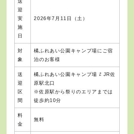
送
迎
実
2026年7月11日（土）
施
日
対
橘ふれあい公園キャンプ場にご宿
象
泊のお客様
送
橘ふれあい公園キャンプ場 ⇄ JR佐
迎
原駅北口
区
※佐原駅から祭りのエリアまでは
間
徒歩約10分
料
無料
金